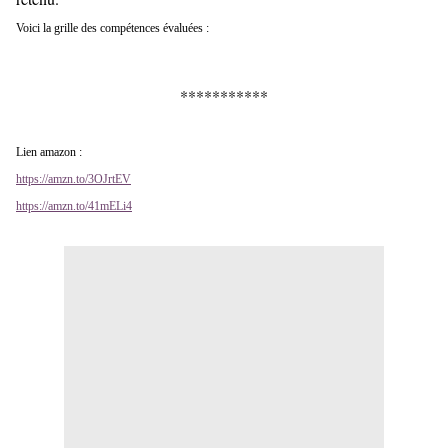
Voici la grille des compétences évaluées :
***********
Lien amazon :
https://amzn.to/3OJrtEV
https://amzn.to/41mELi4