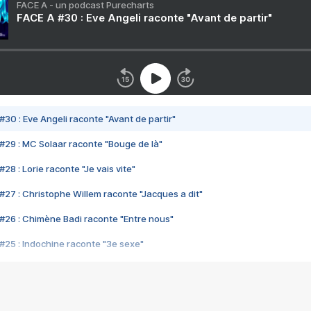
FACE A - un podcast Purecharts
FACE A #30 : Eve Angeli raconte "Avant de partir"
#30 : Eve Angeli raconte "Avant de partir"
#29 : MC Solaar raconte "Bouge de là"
28 : Lorie raconte "Je vais vite"
#27 : Christophe Willem raconte "Jacques a dit"
#26 : Chimène Badi raconte "Entre nous"
#25 : Indochine raconte "3e sexe"
#24 : Zaho raconte "C'est chelou"
#23 : Patrick Bruel raconte "Au café des délices"