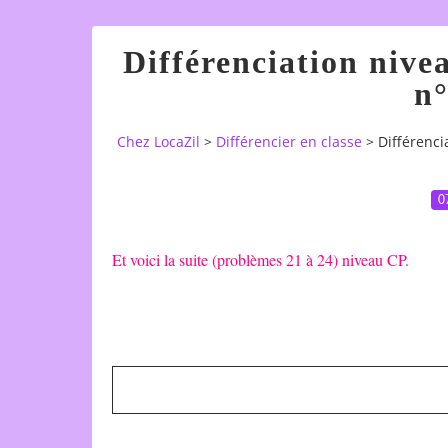
Différenciation nive
n°
Chez LocaZil
>
Différencier en classe
>
Différenci
0
Et voici la suite (problèmes 21 à 24) niveau CP.