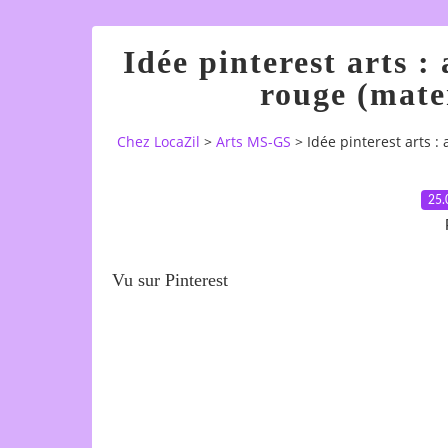
Idée pinterest arts :
rouge (mater
Chez LocaZil
>
Arts MS-GS
>
Idée pinterest arts :
25.
Vu sur Pinterest