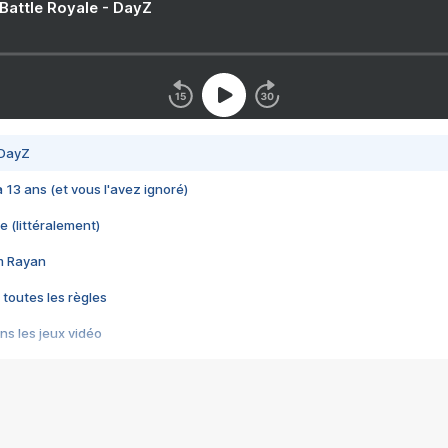
 Battle Royale - DayZ
 DayZ
 a 13 ans (et vous l'avez ignoré)
e (littéralement)
im Rayan
 toutes les règles
s les jeux vidéo
us choquant de Rockstar ? - Le scandale BULLY
e plus moche de Steam
du RÊVE tourne au CAUCHEMAR