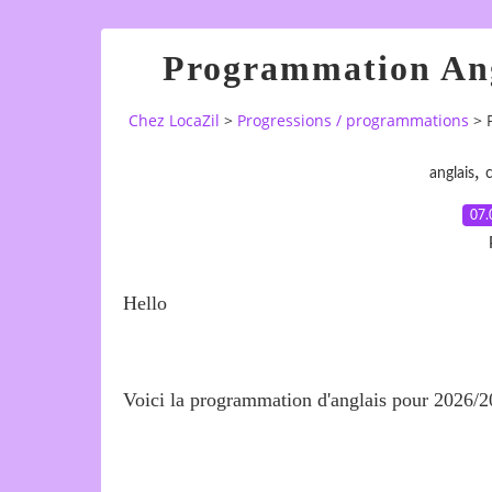
Programmation Ang
Chez LocaZil
>
Progressions / programmations
>
,
anglais
c
07.
Hello
Voici la programmation d'anglais pour 2026/