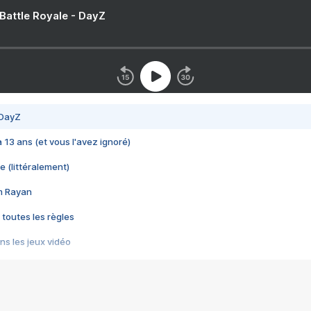
 Battle Royale - DayZ
 DayZ
 a 13 ans (et vous l'avez ignoré)
e (littéralement)
im Rayan
 toutes les règles
s les jeux vidéo
us choquant de Rockstar ? - Le scandale BULLY
e plus moche de Steam