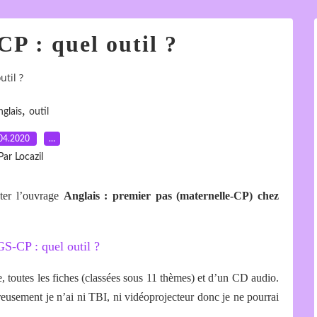
P : quel outil ?
util ?
,
nglais
outil
04.2020
…
Par Locazil
ster l’ouvrage
Anglais : premier pas (maternelle-CP) chez
e, toutes les fiches (classées sous 11 thèmes) et d’un CD audio.
usement je n’ai ni TBI, ni vidéoprojecteur donc je ne pourrai