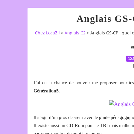
Anglais GS-C
Chez LocaZil
>
Anglais C2
>
Anglais GS-CP : quel o
a
12.
J’ai eu la chance de pouvoir me proposer pour te
Génération5
.
Il s’agit d’un gros classeur avec le guide pédagogiqu
Il existe aussi un CD Rom pour le TBI mais malheure
pas vous montrer de quoi il retourne.