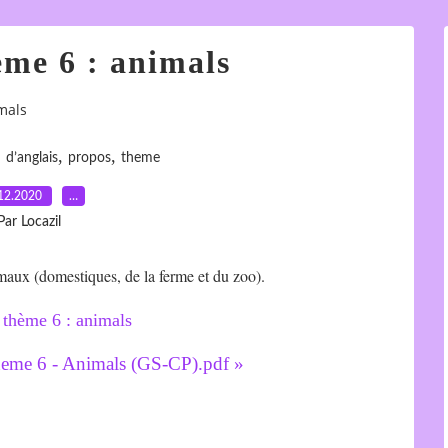
ème 6 : animals
mals
,
,
,
d’anglais
propos
theme
12.2020
…
Par Locazil
maux (domestiques, de la ferme et du zoo).
theme 6 - Animals (GS-CP).pdf »