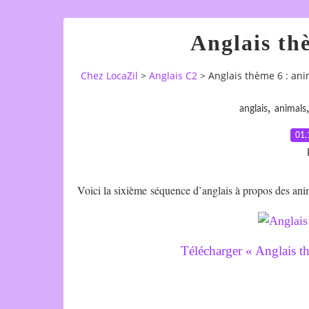
Anglais th
Chez LocaZil
>
Anglais C2
>
Anglais thème 6 : ani
,
anglais
animals
01.
Voici la sixième séquence d’anglais à propos des ani
Télécharger « Anglais 