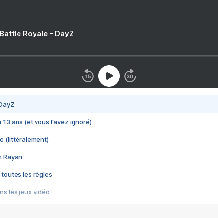
 Battle Royale - DayZ
 DayZ
 a 13 ans (et vous l'avez ignoré)
e (littéralement)
im Rayan
 toutes les règles
s les jeux vidéo
us choquant de Rockstar ? - Le scandale BULLY