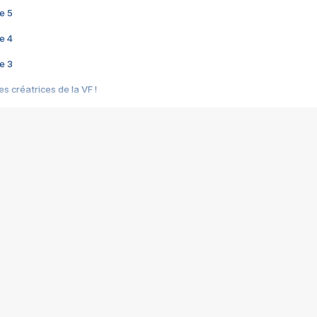
e 5
e 4
e 3
s créatrices de la VF !
e 2
e 1
e Mektoub My Love arrive enfin ! Rencontre avec Shaïn Boumedine et Sal
i : après Toni en famille
elle réalise le bouleversant Dites lui que je l'aime
ais ! Rencontre autour de Vie privée de Rebecca Zlotowski
 de Marguerite, Grave... Rencontre avec Ella Rumpf
 Les Rêveurs, un film intime sur la santé mentale