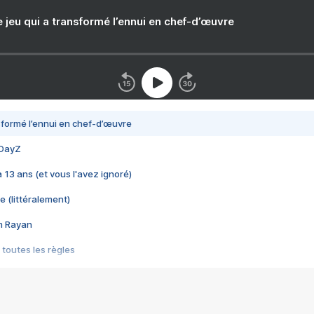
e jeu qui a transformé l’ennui en chef-d’œuvre
nsformé l’ennui en chef-d’œuvre
 DayZ
 a 13 ans (et vous l'avez ignoré)
e (littéralement)
im Rayan
 toutes les règles
s les jeux vidéo
us choquant de Rockstar ? - Le scandale BULLY