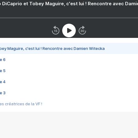
 DiCaprio et Tobey Maguire, c'est lui ! Rencontre avec Dam
bey Maguire, c'est lui ! Rencontre avec Damien Witecka
e 6
e 5
e 4
e 3
s créatrices de la VF !
e 2
e 1
e Mektoub My Love arrive enfin ! Rencontre avec Shaïn Boumedine et Sal