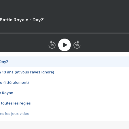
 Battle Royale - DayZ
 DayZ
 a 13 ans (et vous l'avez ignoré)
e (littéralement)
im Rayan
 toutes les règles
s les jeux vidéo
us choquant de Rockstar ? - Le scandale BULLY