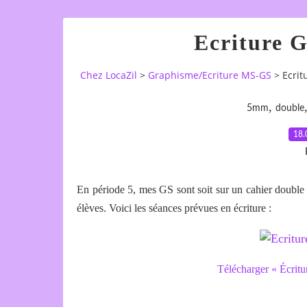
Ecriture G
Chez LocaZil
>
Graphisme/Ecriture MS-GS
>
Ecrit
,
5mm
double
18.
En période 5, mes GS sont soit sur un cahier double
élèves. Voici les séances prévues en écriture :
Télécharger « Écritu