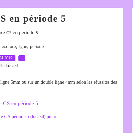
S en période 5
ure GS en période 5
,
,
,
ecriture
ligne
periode
04.2019
…
Par Locazil
 ligne 5mm ou sur un double ligne 4mm selon les réussites des
re GS période 5 (locazil).pdf »