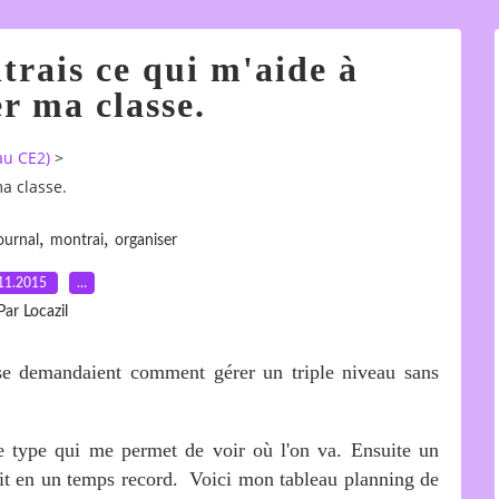
trais ce qui m'aide à
r ma classe.
au CE2)
>
ma classe.
,
,
ournal
montrai
organiser
11.2015
…
Par Locazil
i se demandaient comment gérer un triple niveau sans
e type qui me permet de voir où l'on va. Ensuite un
ait en un temps record. Voici mon tableau planning de