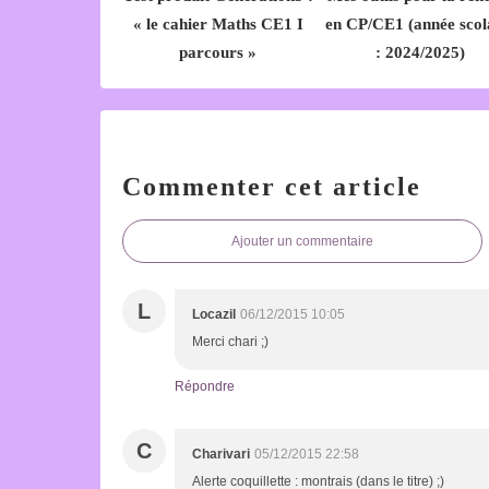
« le cahier Maths CE1 I
en CP/CE1 (année scol
parcours »
: 2024/2025)
Commenter cet article
Ajouter un commentaire
L
Locazil
06/12/2015 10:05
Merci chari ;)
Répondre
C
Charivari
05/12/2015 22:58
Alerte coquillette : montrais (dans le titre) ;)