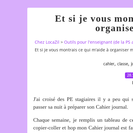
Et si je vous mon
organise
Chez LocaZil
>
Outils pour l'enseignant (de la PS 
Et si je vous montrais ce qui m'aide à organiser 
,
,
cahier
classe
j
28.
J'ai croisé des PE stagiaires il y a peu qu
passer sa nuit à préparer son Cahier journal.
Chaque semaine, je remplis un tableau de c
copier-coller et hop mon Cahier journal est f