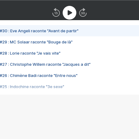
#30 : Eve Angeli raconte "Avant de partir"
#29 : MC Solaar raconte "Bouge de là"
28 : Lorie raconte "Je vais vite"
#27 : Christophe Willem raconte "Jacques a dit"
#26 : Chimène Badi raconte "Entre nous"
#25 : Indochine raconte "3e sexe"
#24 : Zaho raconte "C'est chelou"
#23 : Patrick Bruel raconte "Au café des délices"
#22 : Kyo raconte "Le chemin"
#21 : Nolwenn Leroy raconte "Cassé"