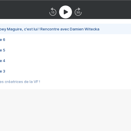
bey Maguire, c'est lui ! Rencontre avec Damien Witecka
e 6
e 5
e 4
e 3
s créatrices de la VF !
e 2
e 1
e Mektoub My Love arrive enfin ! Rencontre avec Shaïn Boumedine et Sal
i : après Toni en famille