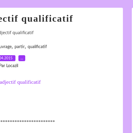
ctif qualificatif
jectif qualificatif
,
,
uvrage
partir
qualificatif
04.2015
…
Par Locazil
************************