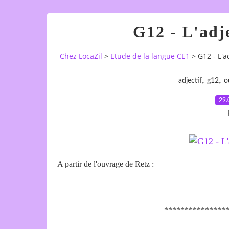
G12 - L'adje
Chez LocaZil
>
Etude de la langue CE1
>
G12 - L'ad
,
,
adjectif
g12
o
29.
A partir de l'ouvrage de Retz :
***************