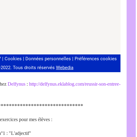
chez
Delfynus
:
http://delfynus.eklablog.com/reussir-son-entree-
*******************************
d'exercices pour mes élèves :
°1 : "L'adjectif"