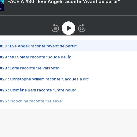
FACE A #30 : Eve Angeli raconte "Avant de partir"
#30 : Eve Angeli raconte "Avant de partir"
#29 : MC Solaar raconte "Bouge de là"
28 : Lorie raconte "Je vais vite"
#27 : Christophe Willem raconte "Jacques a dit"
#26 : Chimène Badi raconte "Entre nous"
#25 : Indochine raconte "3e sexe"
#24 : Zaho raconte "C'est chelou"
#23 : Patrick Bruel raconte "Au café des délices"
#22 : Kyo raconte "Le chemin"