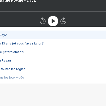
 Battle Royale - DayZ
 DayZ
 a 13 ans (et vous l'avez ignoré)
e (littéralement)
im Rayan
 toutes les règles
s les jeux vidéo
us choquant de Rockstar ? - Le scandale BULLY
e plus moche de Steam
du RÊVE tourne au CAUCHEMAR