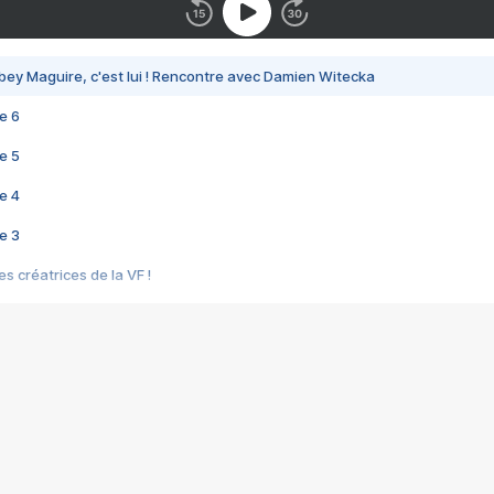
bey Maguire, c'est lui ! Rencontre avec Damien Witecka
e 6
e 5
e 4
e 3
s créatrices de la VF !
e 2
e 1
e Mektoub My Love arrive enfin ! Rencontre avec Shaïn Boumedine et Sal
i : après Toni en famille
elle réalise le bouleversant Dites lui que je l'aime