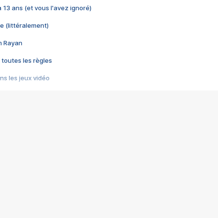
 a 13 ans (et vous l'avez ignoré)
e (littéralement)
im Rayan
 toutes les règles
s les jeux vidéo
us choquant de Rockstar ? - Le scandale BULLY
e plus moche de Steam
du RÊVE tourne au CAUCHEMAR
pendant 8 heures
it… à tort
umiliés par un jeu vidéo
ire - Final Fantasy 8