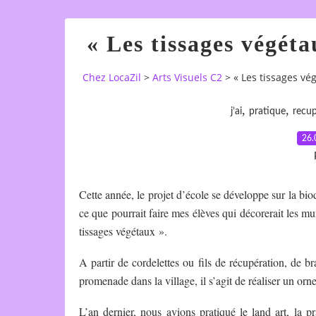
« Les tissages végéta
Chez LocaZil
>
Arts Visuels C2
>
« Les tissages vég
,
,
j’ai
pratique
recup
26.
Cette année, le projet d’école se développe sur la biod
ce que pourrait faire mes élèves qui décorerait les murs
tissages végétaux ».
A partir de cordelettes ou fils de récupération, de b
promenade dans la village, il s’agit de réaliser un o
L’an dernier, nous avions pratiqué le land art, la 