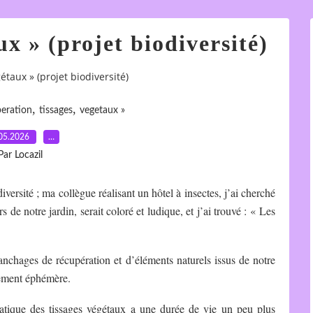
ux » (projet biodiversité)
étaux » (projet biodiversité)
,
,
eration
tissages
vegetaux »
05.2026
…
Par Locazil
iversité ; ma collègue réalisant un hôtel à insectes, j’ai cherché
 de notre jardin, serait coloré et ludique, et j’ai trouvé : « Les
ranchages de récupération et d’éléments naturels issus de notre
rnement éphémère.
pratique des tissages végétaux a une durée de vie un peu plus