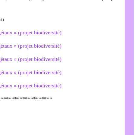
st)
********************