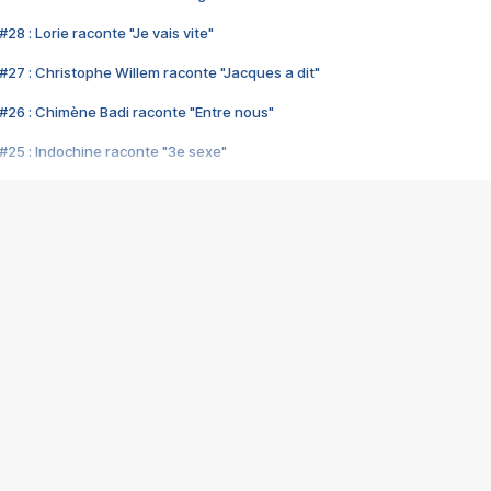
28 : Lorie raconte "Je vais vite"
#27 : Christophe Willem raconte "Jacques a dit"
#26 : Chimène Badi raconte "Entre nous"
#25 : Indochine raconte "3e sexe"
#24 : Zaho raconte "C'est chelou"
#23 : Patrick Bruel raconte "Au café des délices"
#22 : Kyo raconte "Le chemin"
#21 : Nolwenn Leroy raconte "Cassé"
#20 : Patrick Hernandez raconte "Born to be alive"
#19 : Lorie raconte "Près de moi"
#18 : Michael Jones raconte "A nos actes manqués" (avec Jean-Jacque
#17 : Khaled raconte "Aïcha"