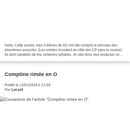
Hello, Cette année, mes 4 élèves de GS ont vite compris le principe des
phonèmes associés. (Les oreilles écoutent du côté des CP sans le vouloir).
Ils sont capables de lire certaines syllabes. Je vais donc leur proposer un
cahier avec les syllabes qu’ils...
Comptine rimée en O
Publié le 13/01/2024 à 13:59
Par
Locazil