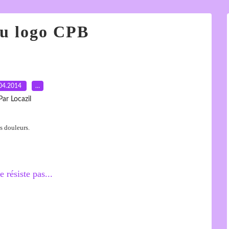
u logo CPB
04.2014
…
Par Locazil
ns douleurs.