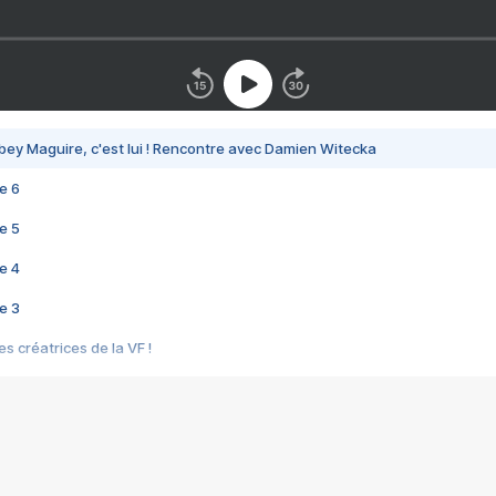
bey Maguire, c'est lui ! Rencontre avec Damien Witecka
e 6
e 5
e 4
e 3
s créatrices de la VF !
e 2
e 1
e Mektoub My Love arrive enfin ! Rencontre avec Shaïn Boumedine et Sal