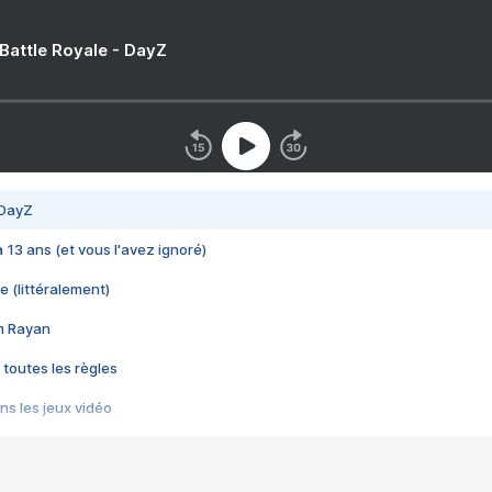
 Battle Royale - DayZ
 DayZ
 a 13 ans (et vous l'avez ignoré)
e (littéralement)
im Rayan
 toutes les règles
s les jeux vidéo
us choquant de Rockstar ? - Le scandale BULLY
e plus moche de Steam