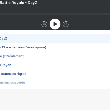
 Battle Royale - DayZ
 DayZ
 a 13 ans (et vous l'avez ignoré)
e (littéralement)
im Rayan
 toutes les règles
s les jeux vidéo
us choquant de Rockstar ? - Le scandale BULLY
e plus moche de Steam
du RÊVE tourne au CAUCHEMAR