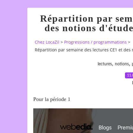
Répartition par sem
des notions d'étude
Chez LocaZil
>
Progressions / programmations
>
Répartition par semaine des lectures CE1 et des 
,
,
lectures
notions
11.
Pour la période 1