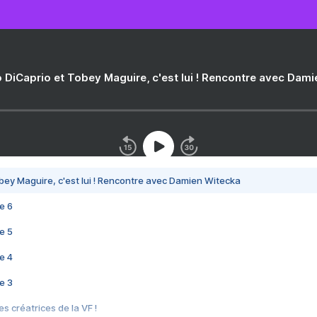
 DiCaprio et Tobey Maguire, c'est lui ! Rencontre avec Dam
bey Maguire, c'est lui ! Rencontre avec Damien Witecka
e 6
e 5
e 4
e 3
s créatrices de la VF !