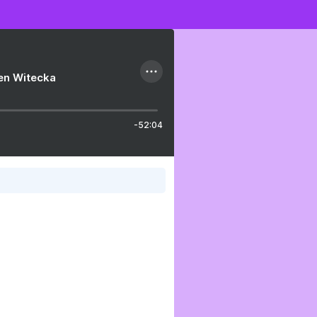
ien Witecka
-52:04