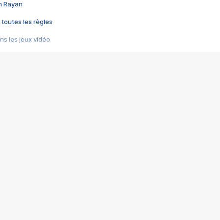
im Rayan
 toutes les règles
s les jeux vidéo
us choquant de Rockstar ? - Le scandale BULLY
e plus moche de Steam
du RÊVE tourne au CAUCHEMAR
pendant 8 heures
it… à tort
umiliés par un jeu vidéo
ire - Final Fantasy 8
ti un empire - Age of Empires
story DOFUS
tard, il crée l'un des pires jeux de tous les temps, MindsEye.