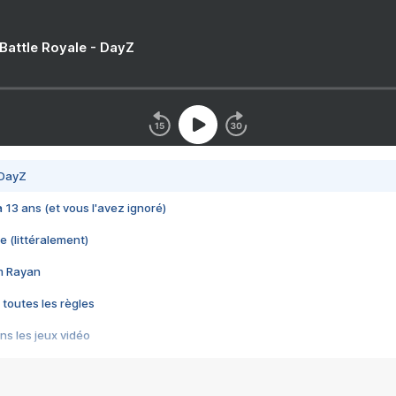
 Battle Royale - DayZ
 DayZ
 a 13 ans (et vous l'avez ignoré)
e (littéralement)
im Rayan
 toutes les règles
s les jeux vidéo
us choquant de Rockstar ? - Le scandale BULLY