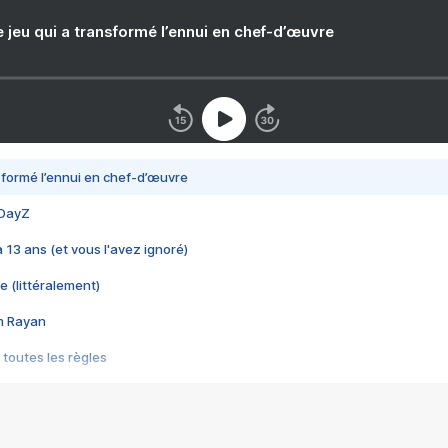
e jeu qui a transformé l’ennui en chef-d’œuvre
nsformé l’ennui en chef-d’œuvre
 DayZ
 a 13 ans (et vous l'avez ignoré)
e (littéralement)
im Rayan
 toutes les règles
s les jeux vidéo
us choquant de Rockstar ? - Le scandale BULLY