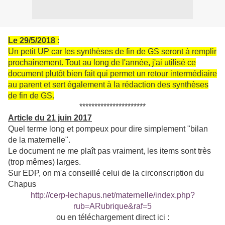
Le 29/5/2018
:
Un petit UP car les synthèses de fin de GS seront à remplir
prochainement. Tout au long de l'année, j'ai utilisé ce
document plutôt bien fait qui permet un retour intermédiaire
au parent et sert également à la rédaction des synthèses
de fin de GS.
**********************
Article du 21 juin 2017
Quel terme long et pompeux pour dire simplement "bilan
de la maternelle".
Le document ne me plaît pas vraiment, les items sont très
(trop mêmes) larges.
Sur EDP, on m'a conseillé celui de la circonscription du
Chapus
http://cerp-lechapus.net/maternelle/index.php?
rub=ARubrique&raf=5
ou en téléchargement direct ici :