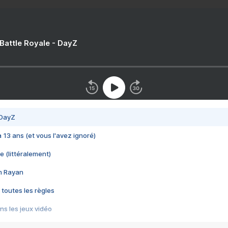
 Battle Royale - DayZ
 DayZ
 a 13 ans (et vous l'avez ignoré)
e (littéralement)
im Rayan
 toutes les règles
s les jeux vidéo
us choquant de Rockstar ? - Le scandale BULLY