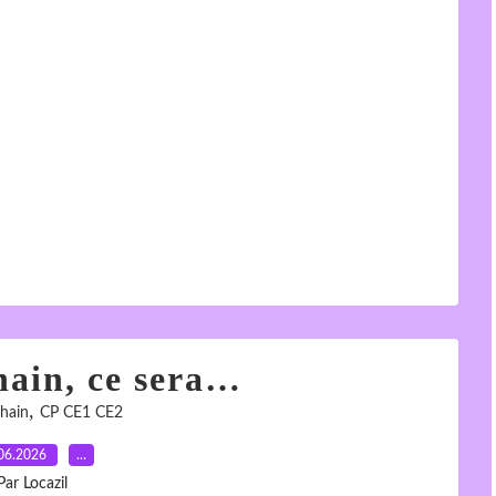
hain, ce sera…
,
chain
CP CE1 CE2
06.2026
…
Par Locazil