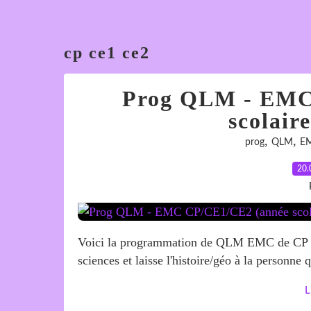
cp ce1 ce2
Prog QLM - EMC
scolair
,
,
prog
QLM
E
20.
Voici la programmation de QLM EMC de CP 
sciences et laisse l'histoire/géo à la personne
L