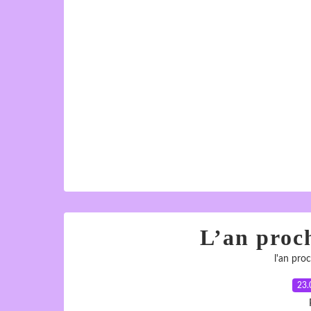
L’an proc
l'an pro
23.