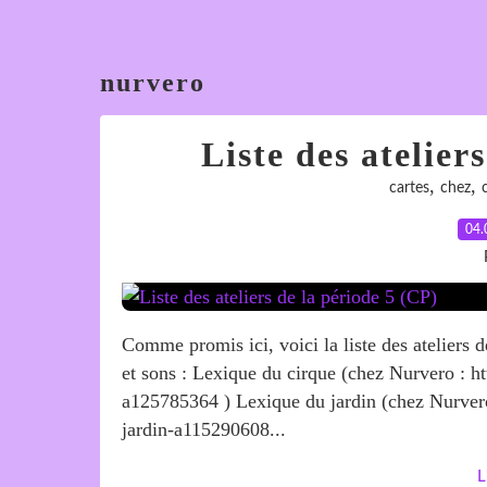
nurvero
Liste des atelier
,
,
cartes
chez
04.
Comme promis ici, voici la liste des ateliers de
et sons : Lexique du cirque (chez Nurvero : h
a125785364 ) Lexique du jardin (chez Nurvero
jardin-a115290608...
L