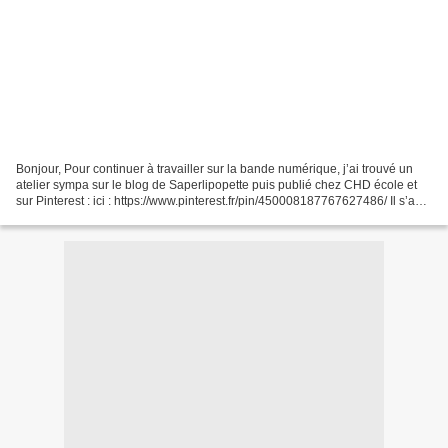
Bonjour, Pour continuer à travailler sur la bande numérique, j’ai trouvé un
atelier sympa sur le blog de Saperlipopette puis publié chez CHD école et
sur Pinterest : ici : https://www.pinterest.fr/pin/450008187767627486/ Il s’agit
de compléter la bande...