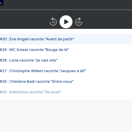
#30 : Eve Angeli raconte "Avant de partir"
#29 : MC Solaar raconte "Bouge de là"
28 : Lorie raconte "Je vais vite"
#27 : Christophe Willem raconte "Jacques a dit"
#26 : Chimène Badi raconte "Entre nous"
#25 : Indochine raconte "3e sexe"
#24 : Zaho raconte "C'est chelou"
#23 : Patrick Bruel raconte "Au café des délices"
#22 : Kyo raconte "Le chemin"