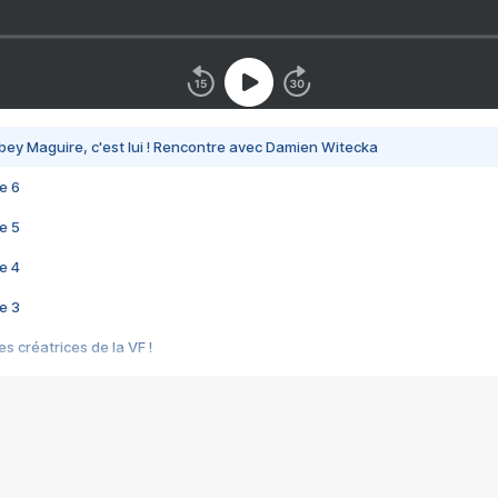
bey Maguire, c'est lui ! Rencontre avec Damien Witecka
e 6
e 5
e 4
e 3
s créatrices de la VF !
e 2
e 1
e Mektoub My Love arrive enfin ! Rencontre avec Shaïn Boumedine et Sal