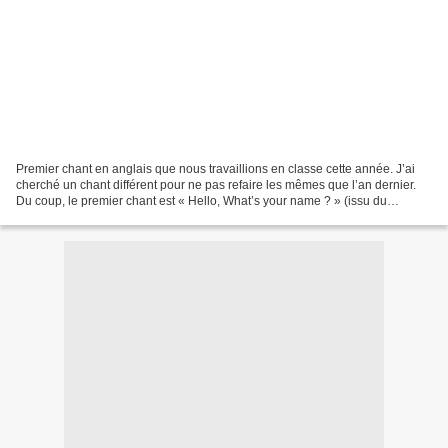
Premier chant en anglais que nous travaillions en classe cette année. J’ai
cherché un chant différent pour ne pas refaire les mêmes que l’an dernier.
Du coup, le premier chant est « Hello, What’s your name ? » (issu du
classeur « Anglais - premier pas...