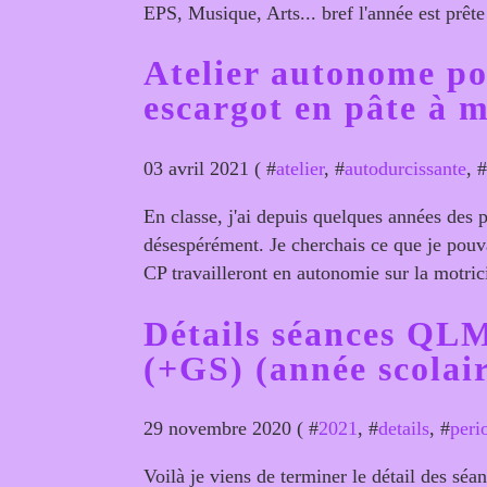
EPS, Musique, Arts... bref l'année est prête
Atelier autonome pou
escargot en pâte à 
03 avril 2021 ( #
atelier
, #
autodurcissante
, #
En classe, j'ai depuis quelques années des 
désespérément. Je cherchais ce que je pouvais
CP travailleront en autonomie sur la motrici
Détails séances QL
(+GS) (année scolair
29 novembre 2020 ( #
2021
, #
details
, #
peri
Voilà je viens de terminer le détail des 