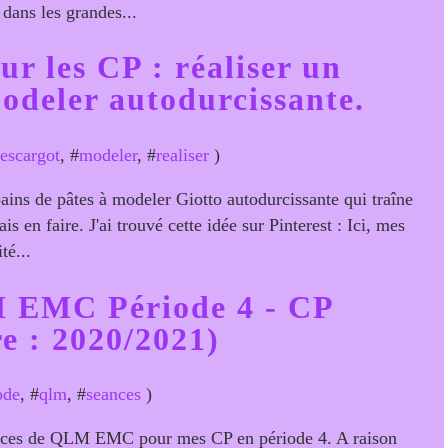
 dans les grandes...
r les CP : réaliser un
modeler autodurcissante.
escargot
, #
modeler
, #
realiser
)
pains de pâtes à modeler Giotto autodurcissante qui traîne
 en faire. J'ai trouvé cette idée sur Pinterest : Ici, mes
té...
M EMC Période 4 - CP
e : 2020/2021)
ode
, #
qlm
, #
seances
)
séances de QLM EMC pour mes CP en période 4. A raison