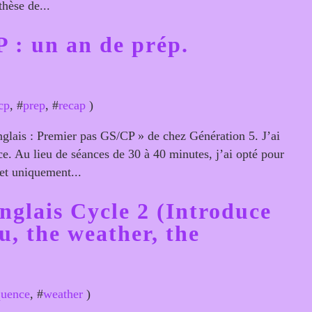
thèse de...
 : un an de prép.
cp
, #
prep
, #
recap
)
Anglais : Premier pas GS/CP » de chez Génération 5. J’ai
e. Au lieu de séances de 30 à 40 minutes, j’ai opté pour
et uniquement...
nglais Cycle 2 (Introduce
u, the weather, the
quence
, #
weather
)