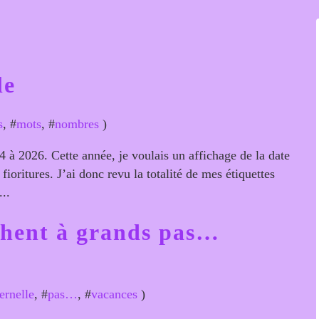
le
s
, #
mots
, #
nombres
)
24 à 2026. Cette année, je voulais un affichage de la date
fioritures. J’ai donc revu la totalité de mes étiquettes
...
chent à grands pas…
ernelle
, #
pas…
, #
vacances
)