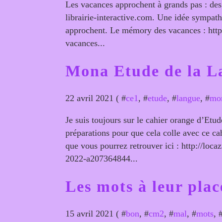
Les vacances approchent à grands pas : des 
librairie-interactive.com. Une idée sympath
approchent. Le mémory des vacances : http
vacances...
Mona Etude de la L
22 avril 2021 ( #
ce1
, #
etude
, #
langue
, #
mo
Je suis toujours sur le cahier orange d’Et
préparations pour que cela colle avec ce c
que vous pourrez retrouver ici : http://loc
2022-a207364844...
Les mots à leur plac
15 avril 2021 ( #
bon
, #
cm2
, #
mal
, #
mots
, 