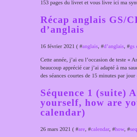
153 pages du livret et vous livre ici ma syn
Récap anglais GS/CP
d’anglais
16 février 2021 ( #
anglais
, #
d’anglais
, #
gs 
Cette année, j’ai eu l’occasion de teste « 
beaucoup apprécié car j’ai adapté à ma sauc
des séances courtes de 15 minutes par jour 
Séquence 1 (suite) A
yourself, how are yo
calendar)
26 mars 2021 ( #
are
, #
calendar
, #
how
, #
se