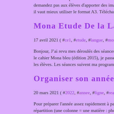
demandez pas aux élèves d'apporter des imag
il vaut mieux utiliser le format A3. Téléchar
Mona Etude De la L
17 avril 2021 ( #
ce1
, #
etude
, #
langue
, #
mo
Bonjour, J’ai revu mes déroulés des séance
le cahier Mona bleu (édition 2015), je pas
les élèves. Les séances suivent ma program
Organiser son anné
20 mars 2021 ( #
2022
, #
annee
, #
ligne
, #
rea
Pour préparer l'année assez rapidement à pa
répartition (une colonne = une matière : 