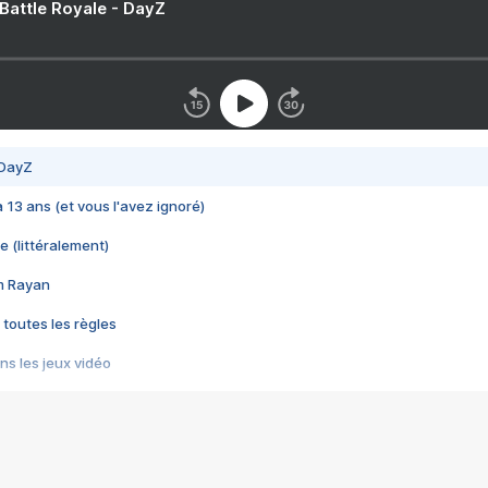
 Battle Royale - DayZ
 DayZ
 a 13 ans (et vous l'avez ignoré)
e (littéralement)
im Rayan
 toutes les règles
s les jeux vidéo
us choquant de Rockstar ? - Le scandale BULLY
e plus moche de Steam
du RÊVE tourne au CAUCHEMAR