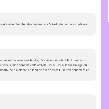
us qu"à aller chercher des feuilles. <br /> As-tu demandé aux élèves
?
 un animal avec une feuille, c'est assez simple. Il faut prévoir un
ul souci à mon sens de cette activité .<br /> <br /> Idem, l'image où
maux, cela a été fait en land art avec des ce1. De l'art éphémère et