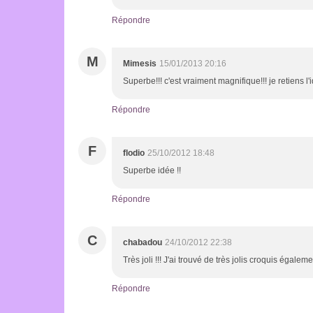
Répondre
M
Mimesis
15/01/2013 20:16
Superbe!!! c'est vraiment magnifique!!! je retiens l
Répondre
F
flodio
25/10/2012 18:48
Superbe idée !!
Répondre
C
chabadou
24/10/2012 22:38
Très joli !!! J'ai trouvé de très jolis croquis égalem
Répondre