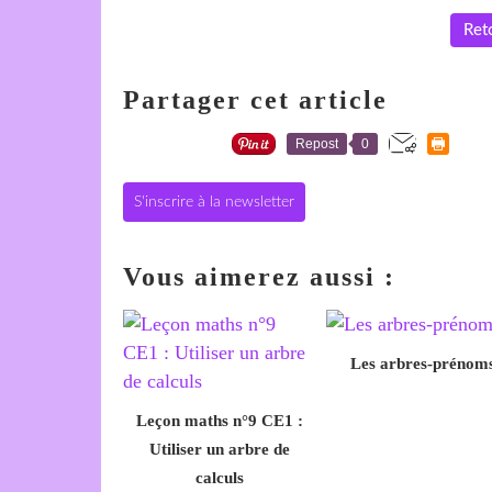
Reto
Partager cet article
Repost
0
S'inscrire à la newsletter
Vous aimerez aussi :
Les arbres-prénom
Leçon maths n°9 CE1 :
Utiliser un arbre de
calculs