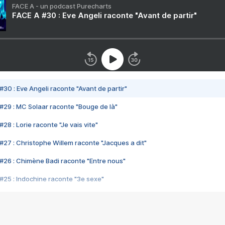
FACE A - un podcast Purecharts
FACE A #30 : Eve Angeli raconte "Avant de partir"
#30 : Eve Angeli raconte "Avant de partir"
#29 : MC Solaar raconte "Bouge de là"
28 : Lorie raconte "Je vais vite"
#27 : Christophe Willem raconte "Jacques a dit"
#26 : Chimène Badi raconte "Entre nous"
#25 : Indochine raconte "3e sexe"
#24 : Zaho raconte "C'est chelou"
#23 : Patrick Bruel raconte "Au café des délices"