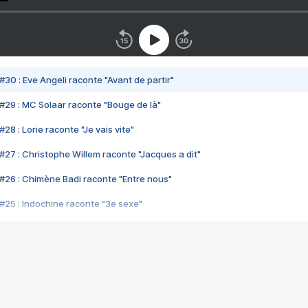
#30 : Eve Angeli raconte "Avant de partir"
#29 : MC Solaar raconte "Bouge de là"
28 : Lorie raconte "Je vais vite"
#27 : Christophe Willem raconte "Jacques a dit"
#26 : Chimène Badi raconte "Entre nous"
#25 : Indochine raconte "3e sexe"
#24 : Zaho raconte "C'est chelou"
#23 : Patrick Bruel raconte "Au café des délices"
#22 : Kyo raconte "Le chemin"
#21 : Nolwenn Leroy raconte "Cassé"