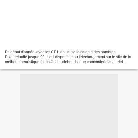
En début d'année, avec les CE1, on utilise le calepin des nombres
Dizaine/unité jusque 99. Il est disponible au téléchargement sur le site de la
méthode heuristique (https://methodeheuristique.com/materiel/materiel-
indiv/). J'ai vu sur le net de nombreux...