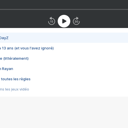
 DayZ
 a 13 ans (et vous l'avez ignoré)
e (littéralement)
im Rayan
 toutes les règles
s les jeux vidéo
us choquant de Rockstar ? - Le scandale BULLY
e plus moche de Steam
du RÊVE tourne au CAUCHEMAR