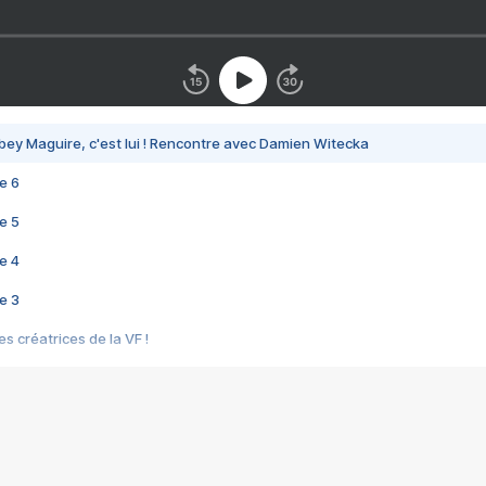
bey Maguire, c'est lui ! Rencontre avec Damien Witecka
e 6
e 5
e 4
e 3
s créatrices de la VF !
e 2
e 1
e Mektoub My Love arrive enfin ! Rencontre avec Shaïn Boumedine et Sal