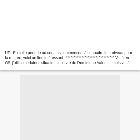
UP : En cette période où certains commencent à connaître leur niveau pour
la rentrée, voici un lien intéressant : ******************************* Voilà en
GS, j'utilise certaines situations du livre de Dominique Valentin, mais voilà je
n'ai pas les planches...