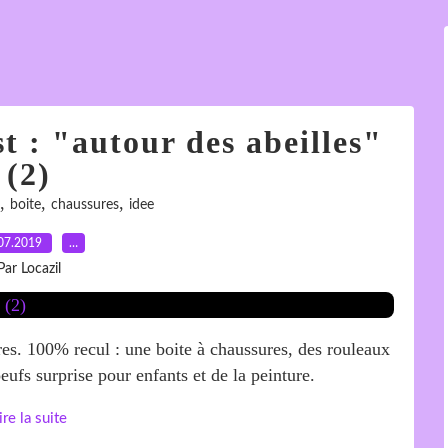
st : "autour des abeilles"
(2)
,
,
,
boite
chaussures
idee
07.2019
…
Par Locazil
res. 100% recul : une boite à chaussures, des rouleaux
eufs surprise pour enfants et de la peinture.
ire la suite