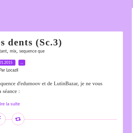
 dents (Sc.3)
,
,
tant
mix
sequence que
01.2015
…
Par Locazil
séquence d'edumoov et de LutinBazar, je ne vous
a séance :
ire la suite