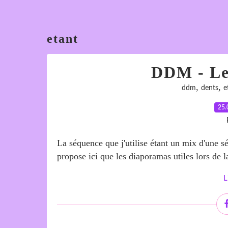
etant
DDM - Les
,
,
ddm
dents
e
25.
La séquence que j'utilise étant un mix d'une 
propose ici que les diaporamas utiles lors de l
L