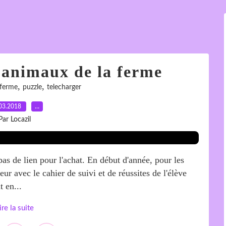
s animaux de la ferme
,
,
ferme
puzzle
telecharger
03.2018
…
Par Locazil
as de lien pour l'achat. En début d'année, pour les
ur avec le cahier de suivi et de réussites de l'élève
t en...
ire la suite