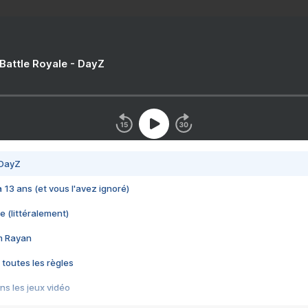
 Battle Royale - DayZ
 DayZ
 a 13 ans (et vous l'avez ignoré)
e (littéralement)
im Rayan
 toutes les règles
s les jeux vidéo