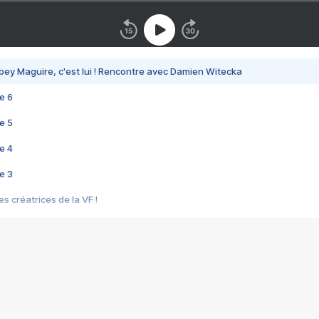
bey Maguire, c'est lui ! Rencontre avec Damien Witecka
e 6
e 5
e 4
e 3
s créatrices de la VF !
e 2
e 1
e Mektoub My Love arrive enfin ! Rencontre avec Shaïn Boumedine et Sal
i : après Toni en famille