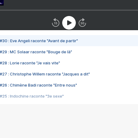
#30 : Eve Angeli raconte "Avant de partir"
#29 : MC Solaar raconte "Bouge de là"
28 : Lorie raconte "Je vais vite"
#27 : Christophe Willem raconte "Jacques a dit"
#26 : Chimène Badi raconte "Entre nous"
#25 : Indochine raconte "3e sexe"
#24 : Zaho raconte "C'est chelou"
#23 : Patrick Bruel raconte "Au café des délices"
#22 : Kyo raconte "Le chemin"